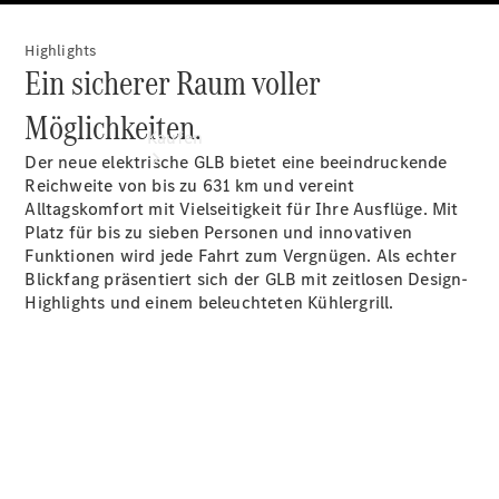
Highlights
Ein sicherer Raum voller
Möglichkeiten.
Kaufen
Der neue elektrische GLB bietet eine beeindruckende
Reichweite von bis zu 631 km und vereint
Alltagskomfort mit Vielseitigkeit für Ihre Ausflüge. Mit
Platz für bis zu sieben Personen und innovativen
Funktionen wird jede Fahrt zum Vergnügen. Als echter
Blickfang präsentiert sich der GLB mit zeitlosen Design-
Highlights und einem beleuchteten Kühlergrill.
Übersicht
Modellübersicht
Konfigurator
Probefahrt
buchen
Online
Store
Gebrauchtwagen