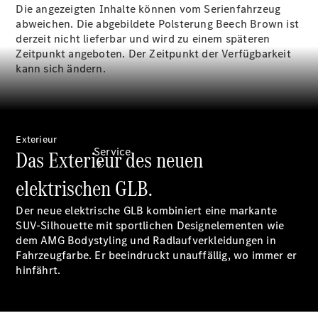
Finanzierung
Die angezeigten Inhalte können vom Serienfahrzeug
abweichen. Die abgebildete Polsterung Beech Brown ist
derzeit nicht lieferbar und wird zu einem späteren
Zeitpunkt angeboten. Der Zeitpunkt der Verfügbarkeit
kann sich ändern.
Exterieur
Service
Das Exterieur des neuen
elektrischen GLB.
Der neue elektrische GLB kombiniert eine markante
SUV-Silhouette mit sportlichen Designelementen wie
dem AMG Bodystyling und Radlaufverkleidungen in
Fahrzeugfarbe. Er beeindruckt unauffällig, wo immer er
Servicetermin
hinfährt.
buchen
Service &
Reparatur