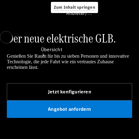
Zum Inhalt springen
Anbieter/Datenschutz
Der neue elektrische GLB.
Anbieter/Datenschutz
Übersicht
Genießen Sie Raum für bis zu sieben Personen und innovative
Technologie, die jede Fahrt wie ein vertrautes Zuhause
erscheinen lässt.
Jetzt konfigurieren
Startseite
Kontakt
Angebot anfordern
Standortsuche