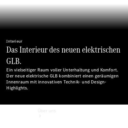
Reifen, Teile
& Zubehör
Garantie
Pannen- &
Unfallhilfe
Digitale
Extras
Interieur
Betriebsanleitungen
Das Interieur des neuen elektrischen
Rückrufe
GLB.
Ein vielseitiger Raum voller Unterhaltung und Komfort.
Der neue elektrische GLB kombiniert einen geräumigen
Innenraum mit innovativen Technik- und Design-
Highlights.
Über uns